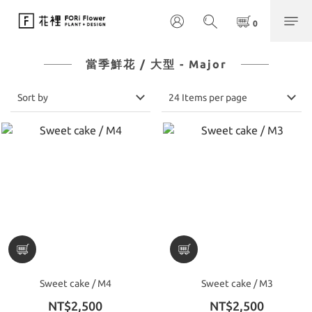
當季鮮花 / 大型 - Major
Sort by
24 Items per page
Sweet cake / M4
Sweet cake / M3
NT$2,500
NT$2,500