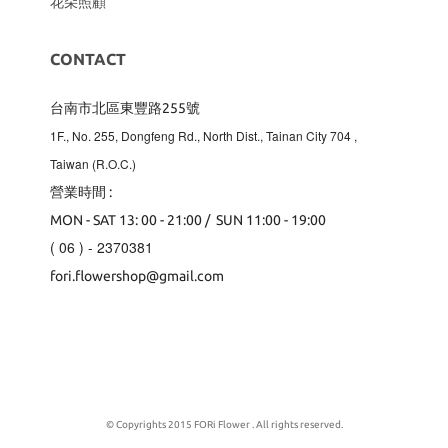
花朵照顧
CONTACT
台南市北區東豐路255號
1F., No. 255, Dongfeng Rd., North Dist., Tainan City 704
,
Taiwan (R.O.C.)
營業時間 :
MON - SAT 13: 00 - 21:00 / SUN 11:00 - 19:00
( 06 ) - 2370381
fori.flowershop@gmail.com
© Copyrights 2015 FORi Flower . All rights reserved.