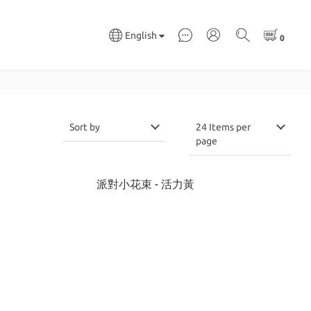
English
Sort by
24 Items per
page