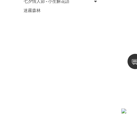
七夕情人節 - 小生解花語
迷霧森林