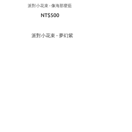
派對小花束 - 像海那麼藍
NT$500