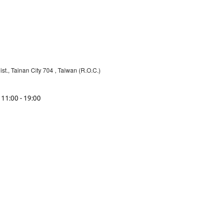
st., Tainan City 704
, Taiwan (R.O.C.)
 11:00 - 19:00