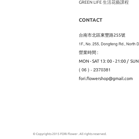
GREEN LIFE 生活花藝課程
CONTACT
台南市北區東豐路255號
1F., No. 255, Dongfeng Rd., North Di
營業時間 :
MON - SAT 13: 00 - 21:00 / SUN
( 06 ) - 2370381
fori.flowershop@gmail.com
© Copyrights 2015 FORi Flower . All rights reserved.