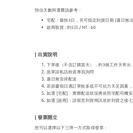
預估天數與運費請參考：
宅配：最快3日，另可指定到貨日期 (週日無法配送) 
超商取貨 : 約5日 / NT : 60
| 出貨說明
下單後（不含訂購當天），約3個工作天寄出
急單請私訊粉資專頁詢問
週日無安排配送
若節慶假日遇訂單較多或不可抗力天災因素，
如選 [宅配]：實際配送狀況將依照宅配司機
如選 [超商]：請留意到貨簡訊並於到貨之
| 發票開立
您可以選擇以下三擇一方式取得發票：