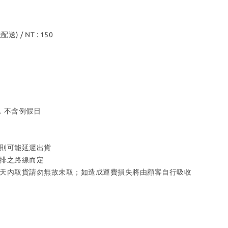
/ NT : 150
，不含例假日
則可能延遲出貨
安排之路線而定
後七天內取貨請勿無故未取；如造成運費損失將由顧客自行吸收