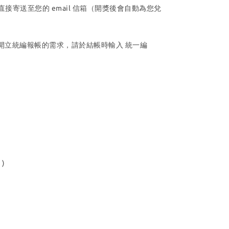
寄送至您的 email 信箱（開獎後會自動為您兌
您有開立統編報帳的需求，請於結帳時輸入 統一編
)