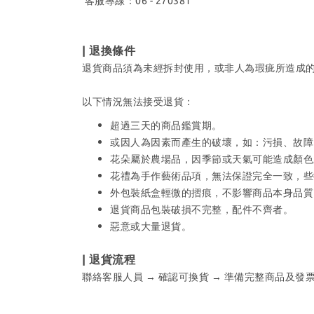
客服專線：06 - 270381
| 退換條件
退貨商品須為未經拆封使用，或非人為瑕疵所造成
以下情況無法接受退貨：
超過三天的商品鑑賞期。
或因人為因素而產生的破壞，如：污損、故障
花朵屬於農場品，因季節或天氣可能造成顏色
花禮為手作藝術品項，無法保證完全一致，些
外包裝紙盒輕微的摺痕，不影響商品本身品質
退貨商品包裝破損不完整，配件不齊者。
惡意或大量退貨。
| 退貨流程
聯絡客服人員 → 確認可換貨 → 準備完整商品及發