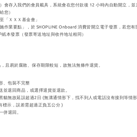
會存入我們的會員載具，系統會在您付款後 12 小時內自動開立，並直接
給您）
至「ＸＸＸ基金會」
業要點」，於 SHOPLINE Onboard 消費皆開立電子發票，若
司戶紙本發票（發票寄送地址與收件地址相同）
品，且易於腐敗、保存期限較短，故無法無條件退貨。
變形、包裝不完整
寄送並退回商品，或選擇退貨並退款。
黑貓無故延誤超過2日 (無溝通情形下，找不到人或電話沒有接到等情形 
均有標示，誤差需超過正負五公分 )
一併退回。