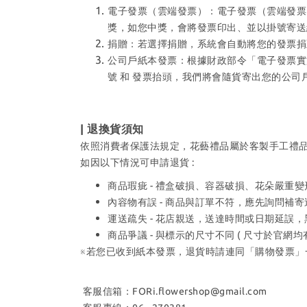
電子發票（雲端發票）：​電子發票（雲端發票）
獎，如您中獎，會將發票印出、並以掛號寄送
捐贈：若選擇捐贈，系統會自動將您的發票捐
公司戶紙本發票：根據財政部令「電子發票實施作
號 和 發票抬頭，我們將會隨貨寄出您的公
| 退換貨須知
依照消費者保護法規定，花藝禮品屬於客製手工禮
如因以下情況可申請退貨 :
商品瑕疵 - 禮盒破損、容器破損、花朵嚴重
內容物有誤 - 商品與訂單不符，應先詢問補
運送疏失 - 花店親送，送達時間或日期延誤，
商品爭議 - 與標示的尺寸不同 ( 尺寸於官網
※若您已收到紙本發票，退貨時請連同「購物發票」
客服信箱：FORi.flowershop@gmail.com