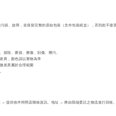
的污損、故障，並保留完整的原始包裝（含外包裝紙盒），否則恕不接
、損毀、磨損、擦傷、刮傷、髒污。
差異，顏色請以實物為準
微差異屬於合理範圍
。
票 → 提供收件時間及聯絡資訊、地址 → 將由我端委託之物流進行回收