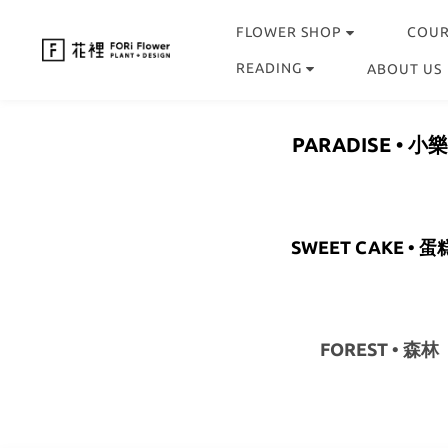
FLOWER SHOP
COU
READING
ABOUT US
PARADISE • 小
SWEET CAKE • 
FOREST • 森林