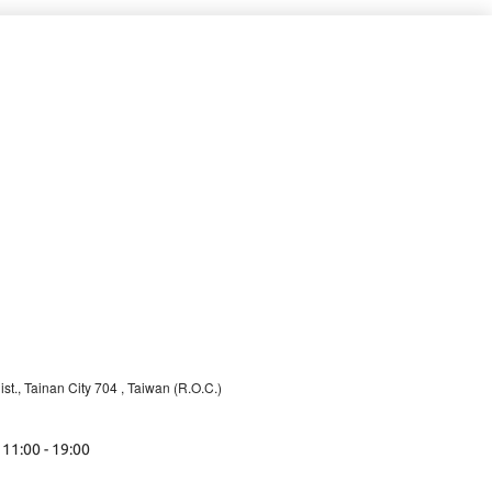
st., Tainan City 704
, Taiwan (R.O.C.)
 11:00 - 19:00