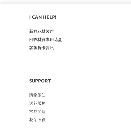
I CAN HELP!
新鮮花材製作
回收材質專用
花盒
客製賀卡資訊
SUPPORT
購物須知
送花服務
常見問題
花朵照顧