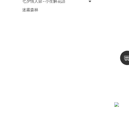
七夕情人節 - 小生解花語
迷霧森林