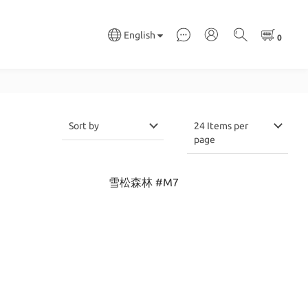
English
Sort by
24 Items per
page