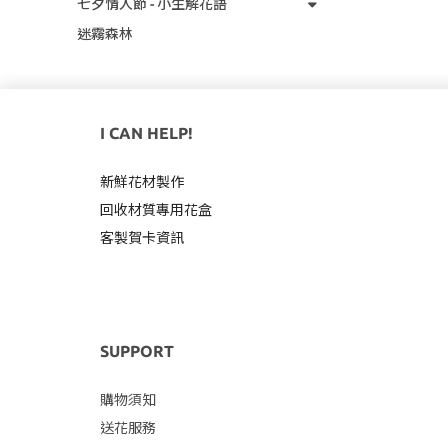
七夕情人節 - 小生解花語
迷霧森林
I CAN HELP!
新鮮花材製作
回收材質專用
花盒
客製賀卡資訊
SUPPORT
購物須知
送花服務