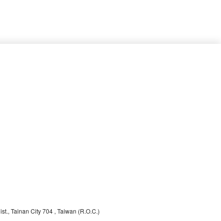
st., Tainan City 704
, Taiwan (R.O.C.)