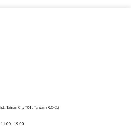
st., Tainan City 704
, Taiwan (R.O.C.)
 11:00 - 19:00