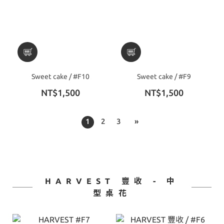
Sweet cake / #F10
Sweet cake / #F9
NT$1,500
NT$1,500
1
2
3
»
HARVEST 豐收 - 中
型桌花