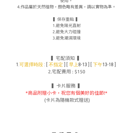
使用。
4.作品屬於天然植物，顏色略有差異，請以實物為準。
▍保存重點 ▍
1.避免陽光直射
2.避免大力碰撞
3.避免潮濕環境
▍宅配須知 ▍
1.
: [
] [
8-13 ] [
13-18 ]
可選擇時段
不指定
早上
下午
2.宅配費用 : $150
▍卡片服務 ▍
*商品附贈小卡，祝您有個美好的佳節!*
(卡片為隨機款式贈送)