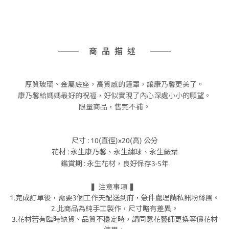
商品描述
厚質玻璃
、金屬底座，高質感的
鐘罩，讓康乃馨更美了。
康乃馨給媽媽最好的祝福，好似實現了內心深處小小的願望。
限量商品，售完不補。
尺寸 : 10(直徑)x20(高)
公分
花材 : 永生康乃馨、永生繡球、永生
蕨葉
鑑賞期 : 永生花材，良好保存3-5年
▍注意事項 ▍
1.完成訂單後，需要3個工作天配送到府，急件處理請私訊粉絲團。
2.此商品為純手工製作，尺寸略有差異。
3.花材若有臨時缺貨、品質不穩定時，請同意花藝師更換等價花材