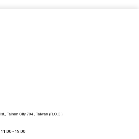
st., Tainan City 704
, Taiwan (R.O.C.)
 11:00 - 19:00