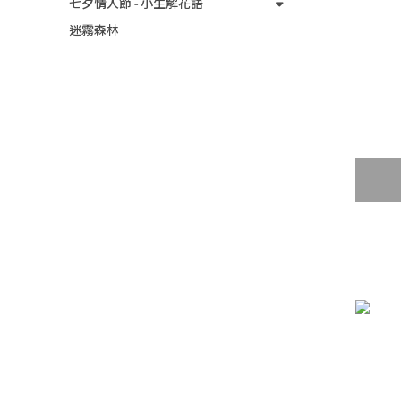
七夕情人節 - 小生解花語
迷霧森林