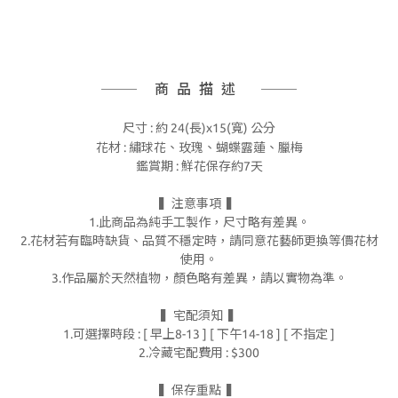
商品描述
尺寸 : 約 24(長)x15(寬) 公分
花材 : 繡球花、玫瑰、蝴蝶露蓮、臘梅
鑑賞期 : 鮮花
保存約7天
▍注意事項 ▍
1.此商品為純手工製作，尺寸略有差異。
2.花材若有臨時缺貨、品質不穩定時，請同意花藝師更換等價花材
使用。
3.作品屬於天然植物，顏色略有差異，請以實物為準。
▍宅配須知 ▍
1.可選擇時段 : [ 早上8-13 ] [ 下午14-18 ] [ 不指定 ]
2.冷藏宅配費用 : $300
▍保存重點 ▍