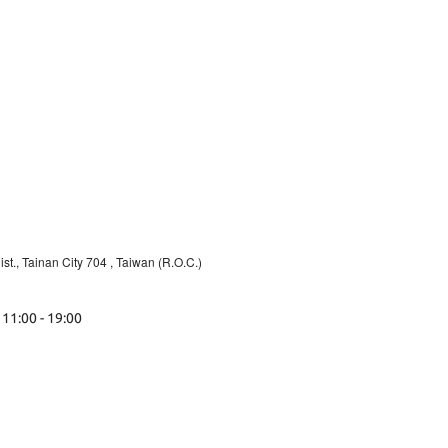
st., Tainan City 704
, Taiwan (R.O.C.)
 11:00 - 19:00