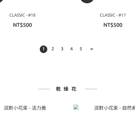
CLASSIC - #18
CLASSIC - #17
NT$500
NT$500
1
2
3
4
5
»
乾燥花