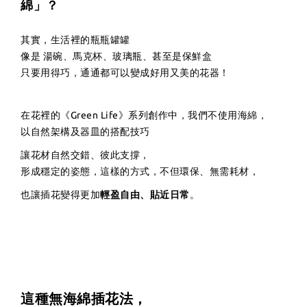
綿」？
其實，生活裡的瓶瓶罐罐
像是 湯碗、馬克杯、玻璃瓶、甚至是保鮮盒
只要用得巧，通通都可以變成好用又美的花器！
在花裡的《Green Life》系列創作中，我們不使用海綿，
以自然架構及器皿的搭配技巧
讓花材自然交錯、彼此支撐，
形成穩定的姿態，這樣的方式，不但環保、無需耗材，
也讓插花變得更加
輕盈自由、貼近日常
。
這種無海綿插花法，