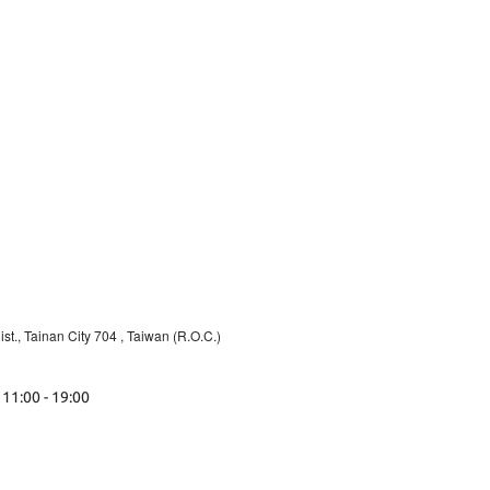
st., Tainan City 704
, Taiwan (R.O.C.)
 11:00 - 19:00