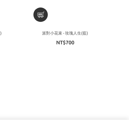
粉)
派對小花束 - 玫瑰人生(藍)
NT$700