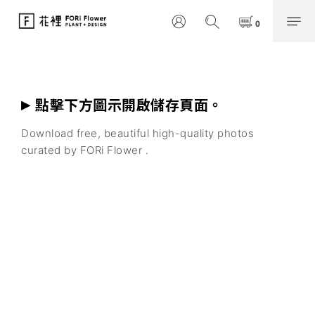
▸
點擊下方圖示開啟儲存頁面。
Download free, beautiful high-quality photos
curated by FORi Flower .