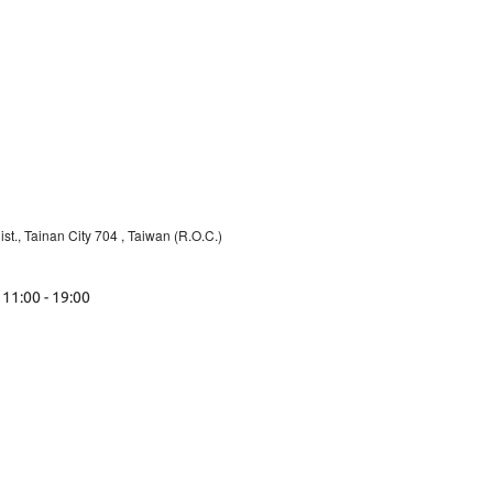
st., Tainan City 704
, Taiwan (R.O.C.)
 11:00 - 19:00