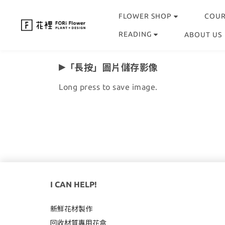
FLOWER SHOP
COU
READING
ABOUT US
▸
「
長按」圖片儲存影像
Long press to save image.
I CAN HELP!
新鮮花材製作
回收材質專用
花盒