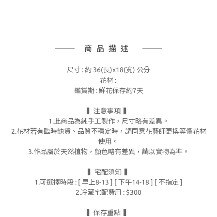
商品描述
尺寸 : 約 36(長)x18(寬) 公分
花材 :
鑑賞期 : 鮮花
保存約7天
▍注意事項 ▍
1.此商品為純手工製作，尺寸略有差異。
2.花材若有臨時缺貨、品質不穩定時，請同意花藝師更換等價花材
使用。
3.作品屬於天然植物，顏色略有差異，請以實物為準。
▍宅配須知 ▍
1.可選擇時段 : [ 早上8-13 ] [ 下午14-18 ] [ 不指定 ]
2.冷藏宅配費用 : $300
▍保存重點 ▍