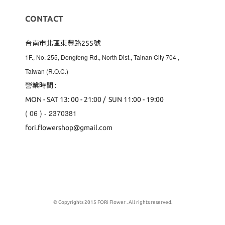
CONTACT
台南市北區東豐路255號
1F., No. 255, Dongfeng Rd., North Dist., Tainan City 704
,
Taiwan (R.O.C.)
營業時間 :
MON - SAT 13: 00 - 21:00 / SUN 11:00 - 19:00
( 06 ) - 2370381
fori.flowershop@gmail.com
© Copyrights 2015 FORi Flower . All rights reserved.