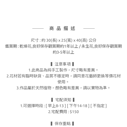
商品描述
尺寸 : 約 30(長) x 25(寬) x 40(高) 公分
鑑賞期 : 乾燥花,
良好保存觀賞期約1年以上 /
永生花,良好保存觀賞期
約3-5年以上
▍注意事項 ▍
1.此商品為純手工製作，尺寸略有差異。
2.花材若有臨時缺貨、品質不穩定時，請同意花藝師更換等價花材
使用。
3.作品屬於天然植物，顏色略有差異，請以實物為準。
▍宅配須知 ▍
1.可選擇時段 : [ 早上8-13 ] [ 下午14-18 ] [ 不指定 ]
2.宅配費用 : $150
▍保存重點 ▍