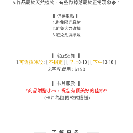
5.作品屬於天然植物，有些微掉落屬於正常現象�。
▍保存重點 ▍
1.避免陽光直射
2.避免大力碰撞
3.避免潮濕環境
▍宅配須知 ▍
1.
: [
] [
8-13 ] [
13-18 ]
可選擇時段
不指定
早上
下午
2.宅配費用 : $150
▍卡片服務 ▍
*商品附贈小卡，祝您有個美好的佳節!*
(卡片為隨機款式贈送)
了解更多