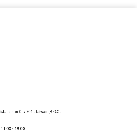
st., Tainan City 704
, Taiwan (R.O.C.)
 11:00 - 19:00