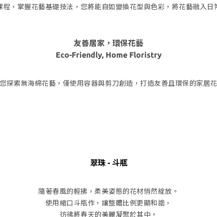
課程，掌握花藝基礎技法，您將能自如變換花型與色彩，將花藝融入日
友善居家，環保花藝
Eco-Friendly, Home Floristry
您探索無海綿花藝，僅使用容器與剪刀創造，打造友善且環保的家居
翠珠 - 斗瓶
隨著春風的輕拂，柔美姿態的花材悄然綻放。
使用縮口斗瓶作，讓整體比例更顯和諧，
彷彿將春天的美麗凝聚於其中。