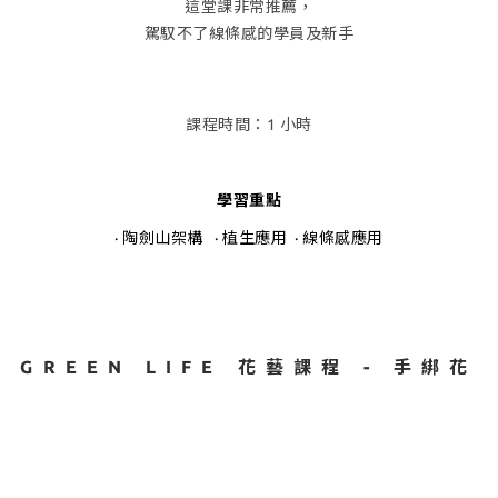
這堂課非常推薦，
駕馭不了線條感的學員及新手
課程時間：1 小時
學習重點
· 陶劍山架構 · 植生應用 · 線條感應用
GREEN LIFE 花藝課程 - 手綁花