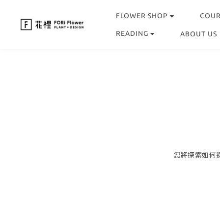
FLOWER SHOP
COU
READING
ABOUT US
您將探索如何