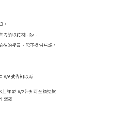
知。
到店內領取花材回家。
法前往的學員，恕不提供補課。
課 6/6號告知取消
/8上課 於 6/2告知可全額退款
件退款