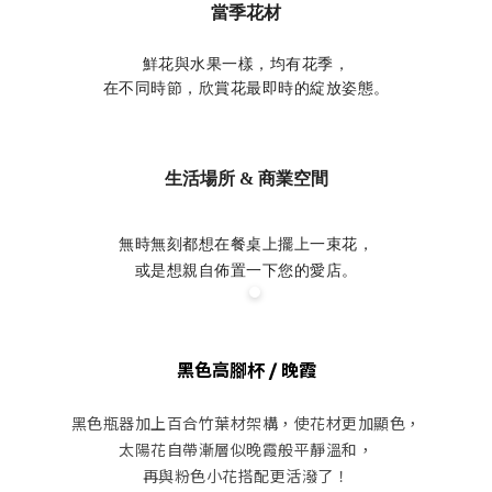
當季花材
鮮花與水果一樣，均有花季，
在不同時節，欣賞花最即時的綻放姿態。
生活場所 & 商業空間
無時無刻都想在餐桌上擺上一束花，
或是想親自佈置一下您的愛店。
黑色高腳杯 / 晚霞
黑色瓶器加上百合竹葉材架構，使花材更加顯色，
太陽花自帶漸層似晚霞般平靜溫和，
再與粉色小花搭配更活潑了！