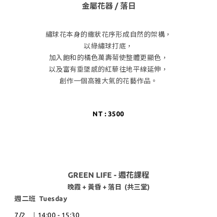
金屬花器 / 落日
繡球花本身的繖狀花序形成自然的架構，
以綠繡球打底，
加入飽和的橘色萬壽菊使整體更顯色，
以及富有垂墜感的紅藜往地平線延伸，
創作一個高雅大氣的花藝作品。
NT : 3500
GREEN LIFE - 週花課程
晚霞 + 黃昏 + 落日 (共三堂)
週二班 Tuesday
7/2 ︱14:00 - 15:30