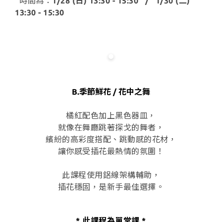
時間為：
1/28 (日) 13:30 - 15:30 / 1/30 (二)
13:30 - 15:30
B.季節鮮花 / 花中之舞
橘紅配色加上黑色器皿，
就像在舞廳跳著探戈的舞者，
繽紛的高彩度搭配、跳動感的花材，
讓你感受插花最熱情的氛圍！
此課程使用鋁線架構輔助，
插花穩固，是新手最佳選擇。
* 此課程為
單
堂課 *