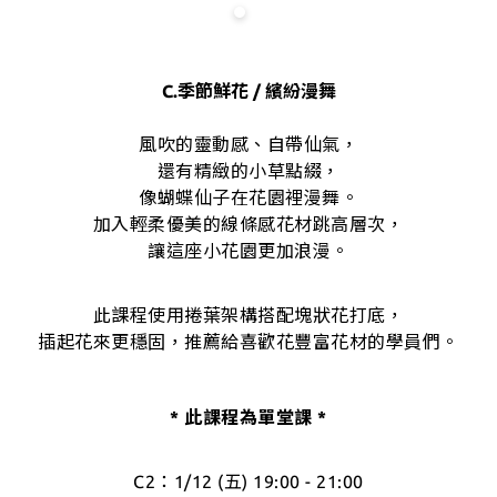
C.季節鮮花 / 繽紛漫舞
風吹的靈動感、自帶仙氣，
還有精緻的小草點綴，
像蝴蝶仙子在花園裡漫舞。
加入輕柔優美的線條感花材跳高層次，
讓這座小花園更加浪漫。
此課程使用捲葉架構搭配塊狀花打底，
插起花來更穩固，推薦給喜歡花豐富花材的學員們。
* 此課程為
單
堂課 *
C2：
1/12 (五) 19:00 - 21:00