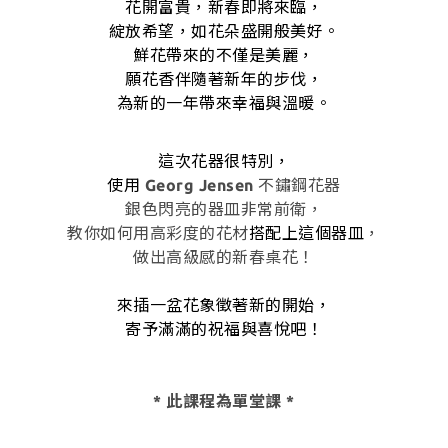
花開富貴，新春即將來臨，
綻放希望，如花朵盛開般美好。
鮮花帶來的不僅是美麗，
願花香伴隨著新年的步伐，
為新的一年帶來幸福與溫暖。
這次花器很特別，
使用
Georg Jensen
不鏽鋼花器
銀色閃亮的器皿非常前衛，
教你如何用高彩度的花材
搭配上這個器皿
，
做出高級感的新春桌花！
來插一盆花象徵著新的開始，
寄予滿滿的祝福與喜悅吧！
* 此課程為
單
堂課 *