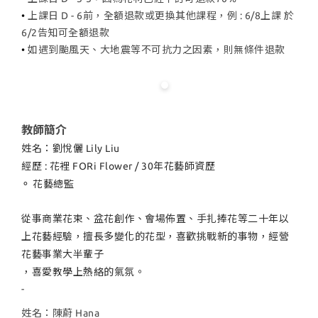
•
上課日 D - 6前，全額退款或更換其他課程，例 : 6/8上課 於
6/2告知可全額退款
•
如遇到颱風天、大地震等不可抗力之因素，則無條件退款
教師簡介
姓名：劉悅儷 Lily Liu
經歷 : 花裡 FORi Flower / 30年花藝師資歷
⚬ 花藝總監
從事商業花束、盆花創作、會場佈置、手扎捧花等二十年以
上花藝經驗，擅長多變化的花型，喜歡挑戰新的事物，經營
花藝事業大半輩子
，喜愛教學上熱絡的氣氛。
-
姓名：陳蔚 Hana