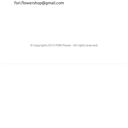
fori.flowershop@gmail.com
© Copyrights 2015 FORi Flower . All rights reserved.