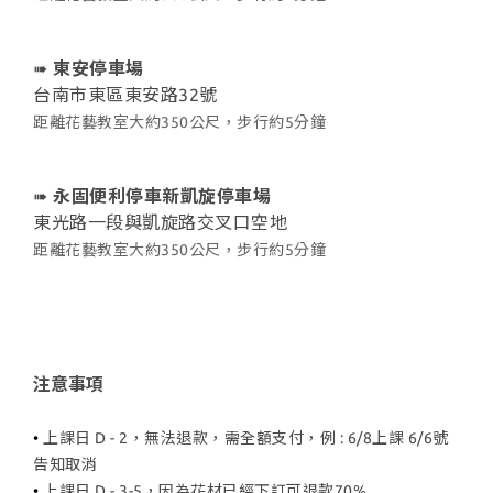
➠
東安停車場
台南市東區東安路32號
距離花藝教室大約350公尺，步行約5分鐘
➠
永固便利停車新凱旋停車場
東光路一段與凱旋路交叉口空地
距離花藝教室大約350公尺，步行約5分鐘
注意事項
•
上課日 D - 2，無法退款，需全額支付，例 : 6/8上課 6/6號
告知取消
•
上課日 D - 3-5，因為花材已經下訂可退款70%