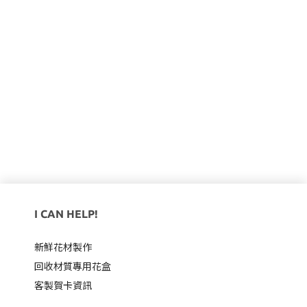
I CAN HELP!
新鮮花材製作
回收材質專用
花盒
客製賀卡資訊