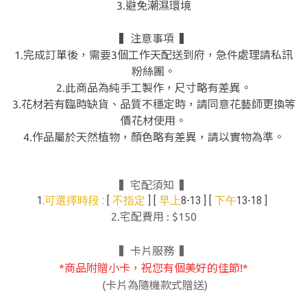
3.避免潮濕環境
▍注意事項 ▍
1.完成訂單後，需要3個工作天配送到府，急件處理請私訊
粉絲團。
2.此商品為純手工製作，尺寸略有差異。
3.花材若有臨時缺貨、品質不穩定時，請同意花藝師更換等
價花材使用。
4.作品屬於天然植物，顏色略有差異，請以實物為準。
▍宅配須知 ▍
1.
: [
] [
8-13 ] [
13-18 ]
可選擇時段
不指定
早上
下午
2.宅配費用 : $150
▍卡片服務 ▍
*商品附贈小卡，祝您有個美好的佳節!*
(卡片為隨機款式贈送)