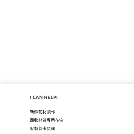
I CAN HELP!
新鮮花材製作
回收材質專用
花盒
客製賀卡資訊