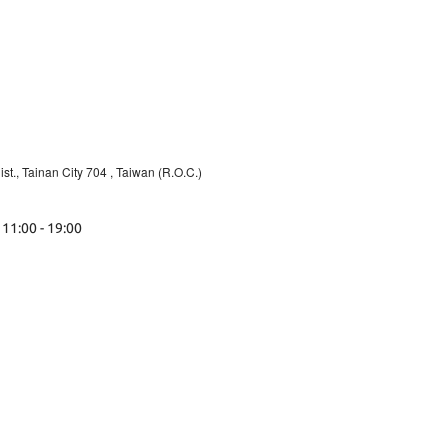
st., Tainan City 704
, Taiwan (R.O.C.)
 11:00 - 19:00