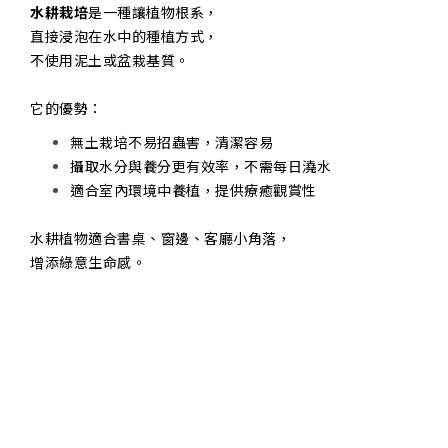
水耕栽培
是一種讓植物根系，
直接浸泡在水中的種植方式，
不使用泥土或盆栽基質。
它的優勢：
無土栽培不易招蟲害，清潔容易
攝取水分與養分更有效率，不需每日澆水
適合室內環境中養植，提供療癒觀賞性
水耕植物適合書桌、窗邊、客廳小角落，
增添綠意生命感。