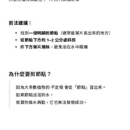
剪法建議：
找到
一個明顯的節點
（通常是葉片長出來的地方）
從節點下方約 1–2 公分處斜剪
將
下方葉片摘除
，避免泡在水中腐爛
為什麼要剪節點？
因為大多數植物的 不定根 會從「節點」冒出來。
如果節點沒泡到水，
就算你換水再勤，它也無法發根成功。