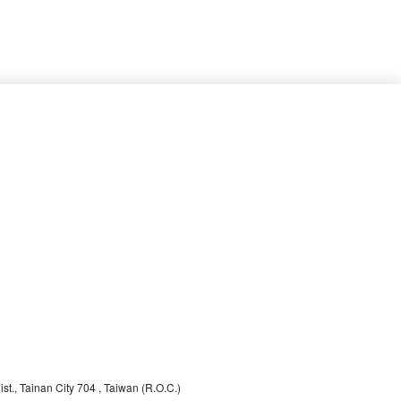
st., Tainan City 704
, Taiwan (R.O.C.)