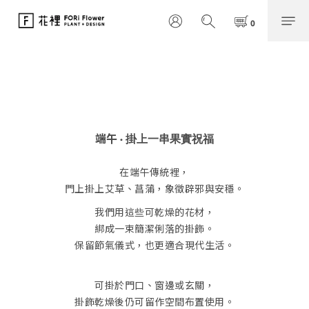
掛上一串果實祝福
端午 ·
在端午
傳統裡，
門上掛上艾草、菖蒲，象徵辟邪與安穩。
我們用這些可乾燥的花材，
綁成一束簡潔俐落的掛飾。
保留節氣儀式，也更適合現代生活。
可掛於門口、窗邊或玄關，
掛飾乾燥後仍可留作空間布置使用。