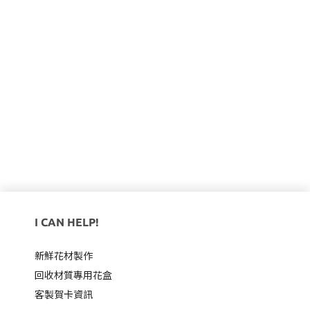
I CAN HELP!
新鮮花材製作
回收材質專用
花盒
客製賀卡資訊