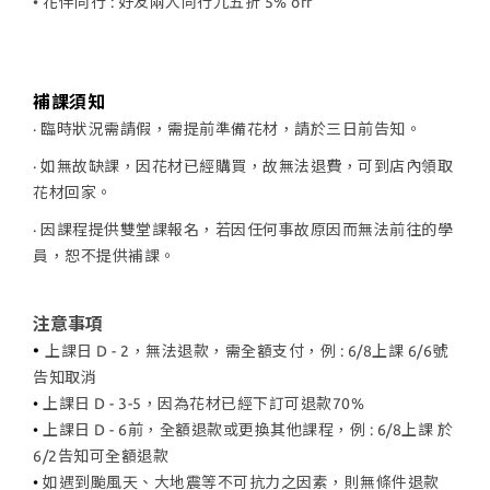
• 花伴同行 : 好友兩人同行九五折 5% off
補課須知
· 臨時狀況需請假，需提前準備花材，請於三日前告知。
· 如無故缺課，因花材已經購買，故無法退費，可到店內領取
花材回家。
· 因課程提供雙堂課報名，若因任何事故原因而無法前往的學
員，恕不提供補課。
注意事項
•
上課日 D - 2，無法退款，需全額支付，例 : 6/8上課 6/6號
告知取消
•
上課日 D - 3-5，因為花材已經下訂可退款70%
•
上課日 D - 6前，全額退款或更換其他課程，例 : 6/8上課 於
6/2告知可全額退款
•
如遇到颱風天、大地震等不可抗力之因素，則無條件退款