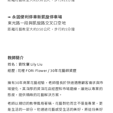
距離花藝教室大約350公尺，步行約5分鐘
➠
永固便利停車新凱旋停車場
東光路一段與凱旋路交叉口空地
距離花藝教室大約350公尺，步行約5分鐘
教師簡介
姓名：劉悅儷 Lily Liu
經歷 : 花裡 FORi Flower / 30年花藝師資歷
擁有30年商業花藝經驗，老師擅長於快速適應顧客需求與市
場變化。其深厚的資深花店經歷和市場磨練，讓她以專業的
態度，提供精緻的花藝解決方案。
老師以親切的教學風格著稱，花藝對他而言不僅是專業，更
是生活的一部分。他通過花藝感受生活的美好，將這份美好