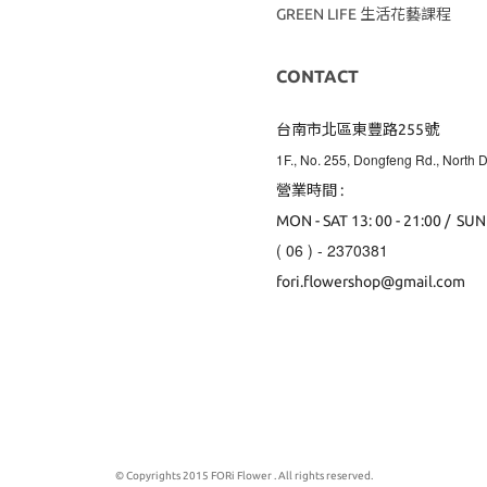
GREEN LIFE 生活花藝課程
CONTACT
台南市北區東豐路255號
1F., No. 255, Dongfeng Rd., North Di
營業時間 :
MON - SAT 13: 00 - 21:00 / SUN
( 06 ) - 2370381
fori.flowershop@gmail.com
© Copyrights 2015 FORi Flower . All rights reserved.