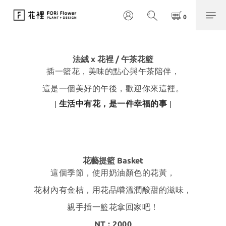
法絨 x 花裡 / 午茶花籃
插一籃花，美味的點心與午茶陪伴，
這是一個美好的午後，歡迎你來這裡。
| 生活中有花，是一件幸福的事 |
花藝提籃 Basket
這個季節，使用奶油顏色的花黃，
花材內有金桔，用花品嚐溫潤酸甜的滋味，
親手插一籃花拿回家吧！
NT : 2000