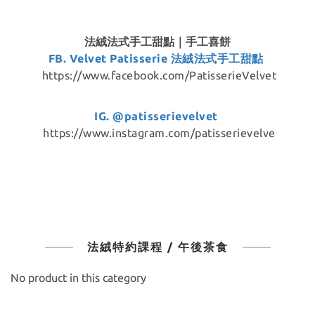
法絨法式手工甜點｜手工喜餅
FB. Velvet Patisserie 法絨法式手工甜點
https://www.facebook.com/PatisserieVelvet
IG. @patisserievelvet
https://www.instagram.com/patisserievelve
法絨特約課程 / 午後茶食
No product in this category