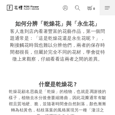
如何分辨「乾燥花」與「永生花」
客人進到店內看著豐富的花藝作品，第一個問
題通常是：「這是乾燥花還是永生花呢？」，
剛接觸花時我也難以分辨他們，兩者的保存時
間都很長，但屬於完全不同的花材，學會從
特
徵上來觀察，仔細看看這兩者之間的差異。
什麼是乾燥花 ?
乾燥花顧名思義是「乾燥」的植物，也就是凋謝後的
樣子，植物去水分後會
萎縮捲曲，因此花瓣通常有皺
褶且質地硬、脆，並
隨著時間會自然剝落，顏色漸漸
轉為枯黃色，枯枝落葉的風格
展現
另一種「淒涼之