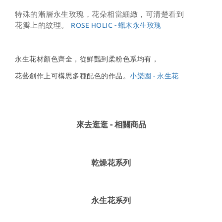
特殊的漸層永生玫瑰，花朵相當細緻，可清楚看到
花瓣上的紋理。 
ROSE HOLIC - 蠟木永生玫瑰
永生花材顏色齊全，
從鮮豔到柔粉色系均有，
花藝創作上可構思多種配色的作品。
小樂園 - 永生花
來去逛逛 - 相關商品
乾燥花系列
永生花系列