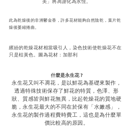
美」將凋謝化為永恆。
此為乾燥後的
非洲鬱金香，
許多花材能夠自然陰乾
，葉片乾
燥後萎縮捲曲。
繽紛的乾燥花材相當吸引人，
染色技術使
乾燥花不在
只是枯黃色。圖為花材：加那利
什麼是永生花 ?
永生花又叫不凋花，是以鮮花為基礎來製作，
透過特殊技術保存了鮮花的特質，色澤、形
狀、質感皆與鮮花無異，比起乾燥花的質地硬
脆，永生花最大的不同在於保有「水嫩感」，
永生花的製作過程費時費工，這也是為什麼單
價比較高的原因。