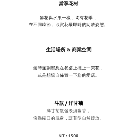
當季花材
鮮花與水果一樣，均有花季，
在不同時節，欣賞花最即時的綻放姿態。
生活場所 & 商業空間
無時無刻都想在餐桌上擺上一束花，
或是想親自佈置一下您的愛店。
斗瓶 / 洋甘菊
洋甘菊散發淡淡幽香，
倚靠縮口的瓶身，讓花型自然綻放。
NT : 1500