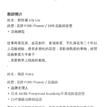
教師簡介
姓名：劉悅儷 Lily Liu
經歷 : 花裡 FORi Flower / 30年花藝師資歷
⚬ 花藝總監
從事商業花束、盆花創作、會場佈置、手扎捧花等二十年以
上花藝經驗，擅長多變化的花型，喜歡挑戰新的事物，經營
花藝事業大半輩子
，喜愛教學上熱絡的氣氛。
-
姓名：陳蔚 Hana
經歷 : 花裡 FORi Flower / 花藝師
⚬ 品牌主理人
⚬
日本 AUBE Preserved Academy不凋花師資證照
⚬ CHT園藝治療師認證