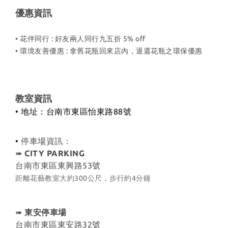
優惠資訊
• 花伴同行 : 好友兩人同行九五折 5% off
• 環境友善優惠 : 拿舊花瓶回來店內
，退還花瓶之環保優惠
教室資訊
• 地址：台南市東區怡東路88號
•
停車場資訊：
➠
CITY PARKING
台南市東區東興路53號
距離花藝教室大約300公尺，步行約4分鐘
➠
東安停車場
台南市東區東安路32號