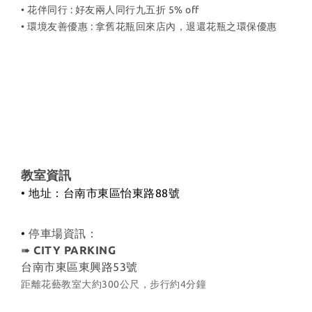
• 花伴同行 : 好友兩人同行九五折 5% off
• 環境友善優惠 : 拿舊花瓶回來店內
，退還花瓶之環保優惠
教室資訊
• 地址：台南市東區怡東路88號
•
停車場資訊：
➠
CITY PARKING
台南市東區東興路53號
距離花藝教室大約300公尺，步行約4分鐘