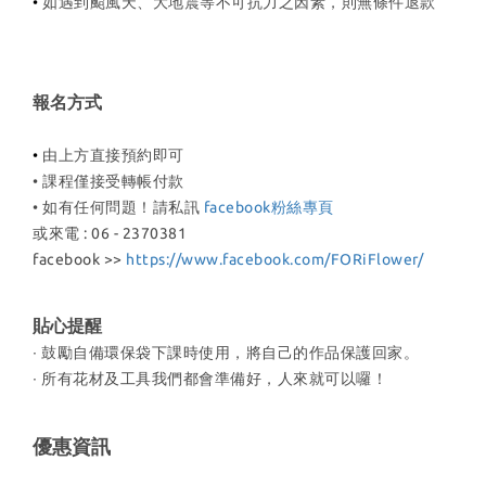
•
如遇到颱風天、大地震等不可抗力之因素，則無條件退款
報名方式
•
由上方直接預約即可
• 課程僅接受轉帳付款
• 如有任何問題
！請私訊
facebook粉絲專頁
或來電 : 06 - 2370381
facebook >>
https://www.facebook.com/FORiFlower/
貼心提醒
∙ 鼓勵自備
環保袋下課時使用，將自己的作品保護回家。
∙
所有花材及工具我們都會準備好，人來就可以囉！
優惠資訊