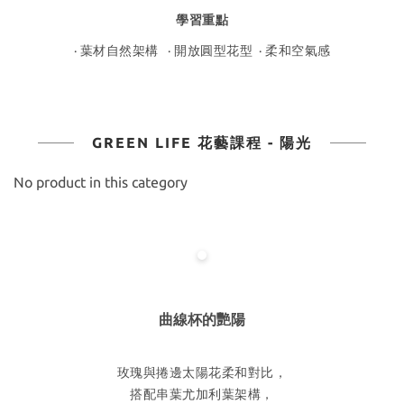
學習重點
· 葉材自然架構 · 開放圓型花型 · 柔和空氣感
GREEN LIFE 花藝課程 - 陽光
No product in this category
曲線杯的艷陽
玫瑰與捲邊太陽花柔和對比，
搭配串葉尤加利葉架構，