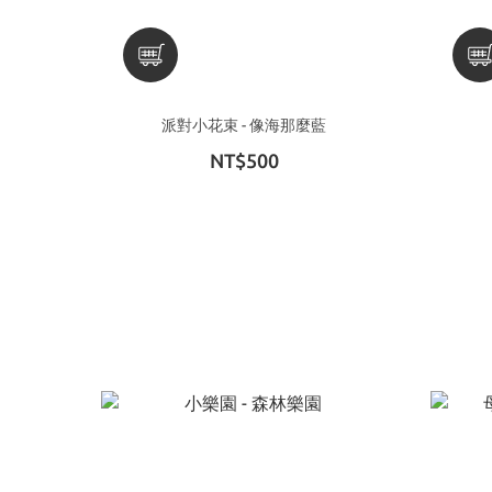
派對小花束 - 像海那麼藍
NT$500