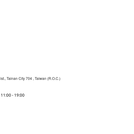
st., Tainan City 704
, Taiwan (R.O.C.)
 11:00 - 19:00