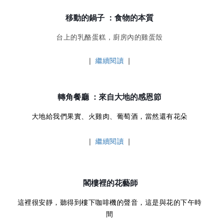
移動的鍋子 ：食物的本質
台上的乳酪蛋糕，廚房內的雞蛋殼
｜
繼續閱讀
｜
轉角餐廳 ：來自大地的感恩節
大地給我們果實、火雞肉、葡萄酒，當然還有花朵
｜
繼續閱讀
｜
閣樓裡的花藝師
這裡很安靜，聽得到樓下咖啡機的聲音，
這是與花的下午時
間