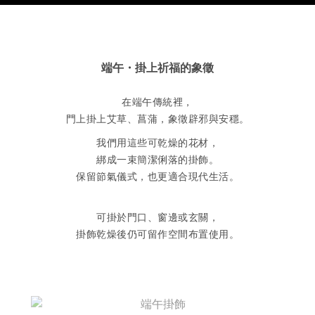
端午・掛上祈福的象徵
在端午
傳統裡，
門上掛上艾草、菖蒲，象徵辟邪與安穩。
我們用這些可乾燥的花材，
綁成一束簡潔俐落的掛飾。
保留節氣儀式，也更適合現代生活。
可掛於門口、窗邊或玄關，
掛飾乾燥後仍可留作空間布置使用。