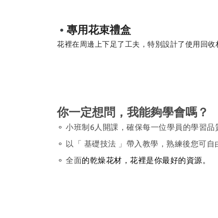
•
專用花束禮盒
花裡在周邊上下足了工夫，特別設計了使用回收
你一定想問，我能夠學會嗎？
⚬ 小班制6人開課，確保每一位學員的學習品
⚬ 以「 基礎技法 」帶入教學，熟練後您可
⚬ 全面
的乾燥花材，花裡是你最好的資源。