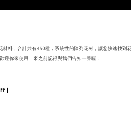
？
永生花材料，合計共有450種，系統性的陳列花材，讓您快速找到
室歡迎你來使用，來之前記得與我們告知一聲喔 !
f |