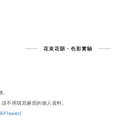
花束花韻・色彩實驗
務。
，請不用填寫麻煩的個人資料。
RiFlower/