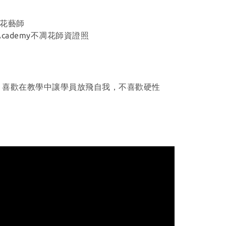
/ 花藝師
d Academy不凋花師資證照
，喜歡在教學中讓學員放飛自我，不喜歡硬性