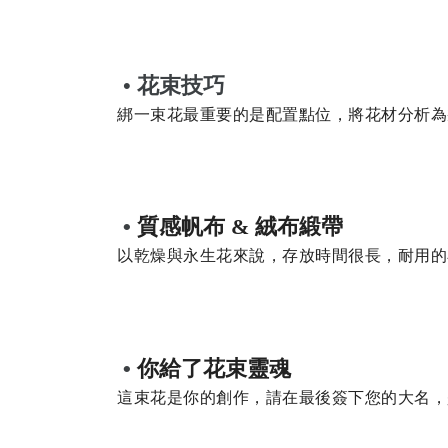
花束
技巧
•
綁一束花最重要的是配置點位，將花材分析為
•
質感帆布 & 絨布緞帶
以乾燥與永生花來說，存放時間很長，耐用的
•
你給了花束靈魂
這束花是你的創作，請在最後簽下您的大名，