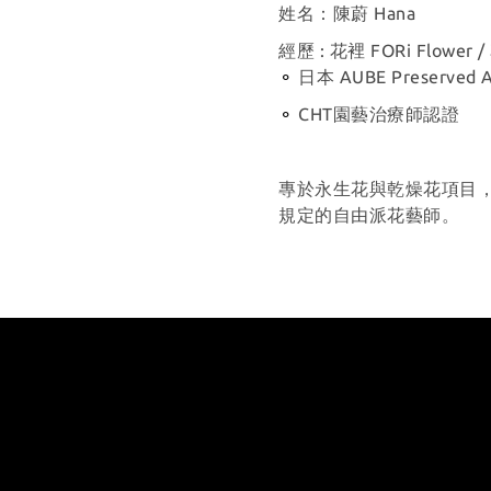
姓名：陳蔚 Hana
經歷 : 花裡 FORi Flower 
⚬
日本 AUBE Preserve
⚬
CHT園藝治療師認證
專於永生花與乾燥花項目
規定的自由派花藝師。