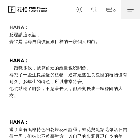
HANA :
反覆讀這段話，
覺得是追尋自我價值跟目標的一段個人獨白。
HANA :
「踏穩步伐，就算前進的緩慢也沒關係」
尋找了一些生長緩慢的植物，通常這些生長緩慢的植物也有
耐久、多年生的特色，所以非常符合。
他們站穩了腳步，不急著長大，但終究長成一顆穩固的大
樹。
HANA :
選了富有風格特色的乾燥花來詮釋，鮮花與乾燥花像活在兩
個世界，但彼此不羨慕對方，以自己的步調展現自身的美，