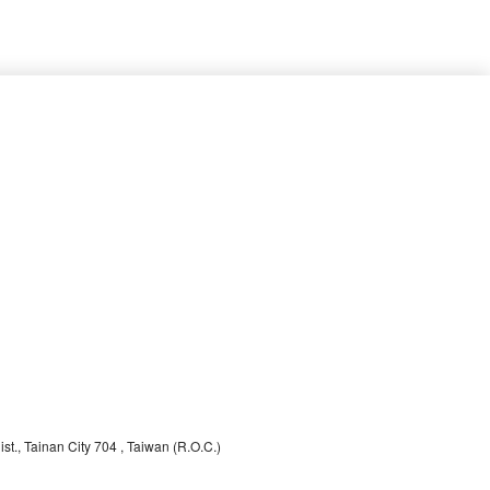
st., Tainan City 704
, Taiwan (R.O.C.)