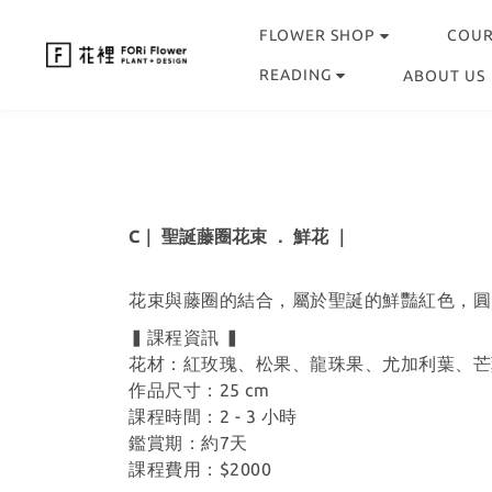
FLOWER SHOP
COU
READING
ABOUT US
C｜ 聖誕藤圈花束 ． 鮮花 ｜
花束與藤圈的結合，屬於聖誕的鮮豔紅色，圓
▍課程資訊 ▍
花材：紅玫瑰、松果、龍珠果、尤加利葉、芒
作品尺寸：25 cm
課程時間：2 - 3 小時
鑑賞期：約7天
課程費用：$2000