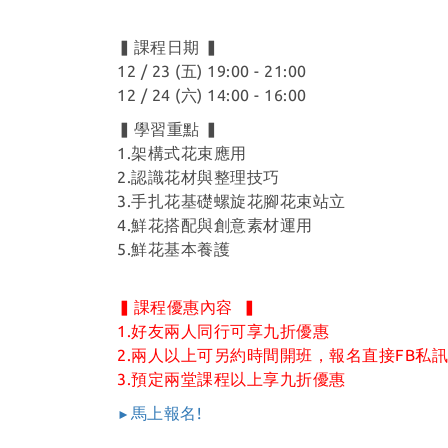
▍課程日期 ▍
12 / 23 (五) 19:00 - 21:00
12 / 24 (六) 14:00 - 16:00
▍學習重點 ▍
1.架構式花束應用
2.認識花材與整理技巧
3.手扎花基礎螺旋花腳花束站立
4.鮮花搭配與創意素材運用
5.鮮花基本養護
▍課程優惠內容 ▍
1.好友兩人同行可享九折優惠
2.兩人以上可另約時間開班，報名直接FB私
3.預定兩堂課程以上享九折優惠
馬上報名!
►