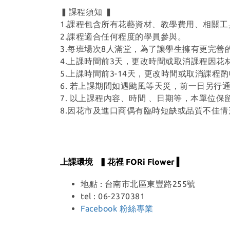
▍課程須知 ▍
1.課程包含所有花藝資材、教學費用、相關工
2.課程適合任何程度的學員參與。
3.每班場次8人滿堂，為了讓學生擁有更完
4.上課時間前3天，更改時間或取消課程因
5.上課時間前3-14天，更改時間或取消課程酌
6. 若上課期間如遇颱風等天災，前一日另行
7. 以上課程內容、時間 、日期等，本單位
8.因花市及進口商偶有臨時短缺或品質不佳
上課環境 ▍花裡 FORi Flower ▍
地點 : 台南市北區東豐路255號
tel : 06-2370381
Facebook 粉絲專業