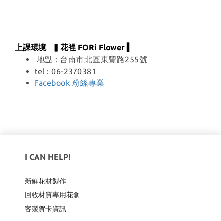
上課環境 ▍花裡 FORi Flower ▍
地點 : 台南市北區東豐路255號
tel : 06-2370381
Facebook 粉絲專業
I CAN HELP!
新鮮花材製作
回收材質專用
花盒
客製賀卡資訊