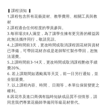
▍課程須知 ▍
1.課程包含所有花藝資材、教學費用、相關工具與教
材
2.課程適合任何程度的學員參與。
3.每班場次8人滿堂，為了讓學生擁有更完善的權益因
此無法攜伴同行，敬請見諒。
4.上課時間前3天，更改時間或取消課程因花材與資材
已準備，可帶回花材亦或是老師幫忙製作帶回，恕無
法退費。
5.上課時間前3-14天，更改時間或取消課程酌收手續
費20%。
6. 若上課期間如遇颱風等天災，前一日另行通知，並
全額退費。
7. 以上課程內容、時間 、日期等，本單位保留變更之
權利。
8.因花市及進口商偶有臨時短缺或品質不佳情形，請
同意我們專業花藝師準備同等級花材替代。